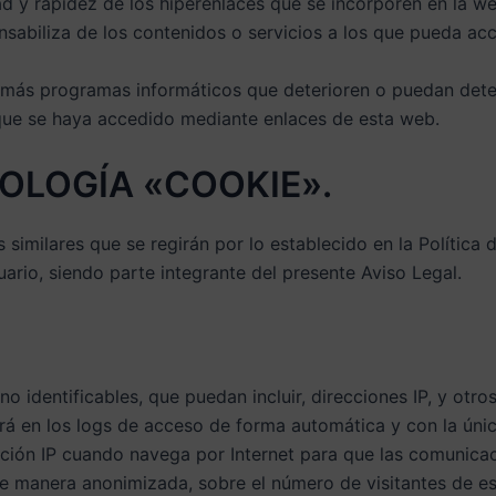
ad y rapidez de los hiperenlaces que se incorporen en la we
ponsabiliza de los contenidos o servicios a los que pueda ac
demás programas informáticos que deterioren o puedan deter
 que se haya accedido mediante enlaces de esta web.
NOLOGÍA «COOKIE».
 similares que se regirán por lo establecido en la Polític
uario, siendo parte integrante del presente Aviso Legal.
o identificables, que puedan incluir, direcciones IP, y otr
ará en los logs de acceso de forma automática y con la única 
ección IP cuando navega por Internet para que las comunicac
s, de manera anonimizada, sobre el número de visitantes de 