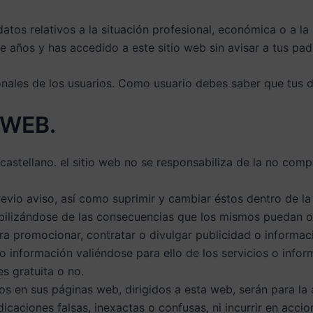
os relativos a la situación profesional, económica o a la i
e años y has accedido a este sitio web sin avisar a tus pa
onales de los usuarios. Como usuario debes saber que tus 
 WEB.
el castellano. el sitio web no se responsabiliza de la no c
previo aviso, así como suprimir y cambiar éstos dentro de 
sabilizándose de las consecuencias que los mismos puedan oc
ra promocionar, contratar o divulgar publicidad o informaci
d o información valiéndose para ello de los servicios o inf
es gratuita o no.
os en sus páginas web, dirigidos a esta web, serán para la
icaciones falsas, inexactas o confusas, ni incurrir en accion