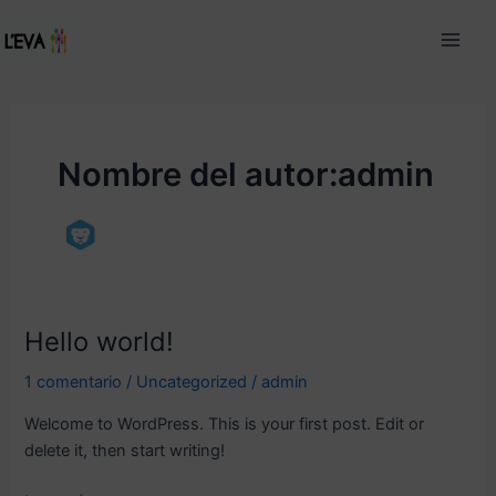
Ir
Main
al
Men
contenido
Nombre del autor:admin
Hello world!
Hello
world!
1 comentario
/
Uncategorized
/
admin
Welcome to WordPress. This is your first post. Edit or
delete it, then start writing!